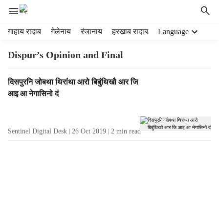
H
गाहाय रादाब
गेलेनाय
रंजानाय
हरखाब रादाब
Language
e
a
Dispur’s Opinion and Final
d
e
T
दिसपुरनि जोबथा थिरांथा आरो बिबुंथिखौ आर जि
r
a
आइ आ नेगासिनो दं
m
g
e
R
n
e
u
Sentinel Digital Desk
26 Oct 2019
2
min read
s
i
u
t
l
e
t
m
s
s